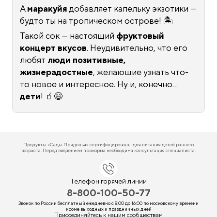
А
маракуйя
добавляет капельку экзотики —
будто ты на тропическом острове! 🏝️
Такой сок — настоящий
фруктовый
концерт вкусов
. Неудивительно, что его
любят
люди позитивные,
жизнерадостные
, желающие узнать что-
то новое и интересное. Ну и, конечно...
дети
! 🧃😄
Продукты «Сады Придонья» сертифицированы для питания детей раннего
возраста. Перед введением прикорма необходима консультация специалиста.
Телефон горячей линии
8-800-100-50-77
Звонок по России бесплатный ежедневно
с 8:00 до 16:00
по московскому времени
кроме выходных и праздничных дней
Присоединяйтесь к нашим сообществам