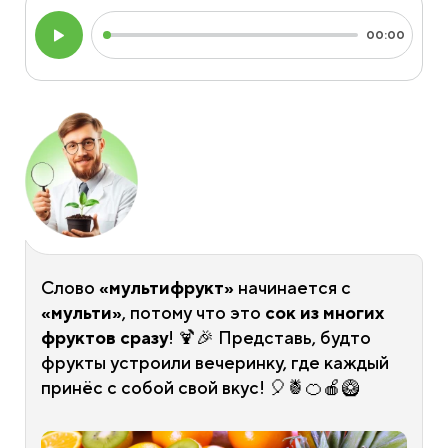
Audio
Current
00:00
Player
time
Слово
«мультифрукт»
начинается с
«мульти»
, потому что это
сок из многих
фруктов сразу
! 🍹🎉 Представь, будто
фрукты устроили вечеринку, где каждый
принёс с собой свой вкус! 🎈🍍🍊🍎🥝