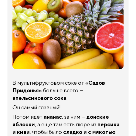
В мультифруктовом соке от
«Садов
Придонья»
больше всего —
апельсинового сока
.
Он самый главный!
Потом идёт
ананас
, за ним —
донские
яблочки
, а ещё там есть пюре из
персика
и киви
, чтобы было
сладко и с мякотью
.